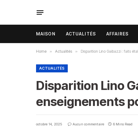
MAISON
ACTUALITÉS
AFFAIRES
Home
»
Actualités
»
Disparition Lino Gaibazzi : faits
ACTUALITÉS
Disparition Lino Ga
enseignements p
octobre 14, 2025
Aucun commentaire
6 Mins Read